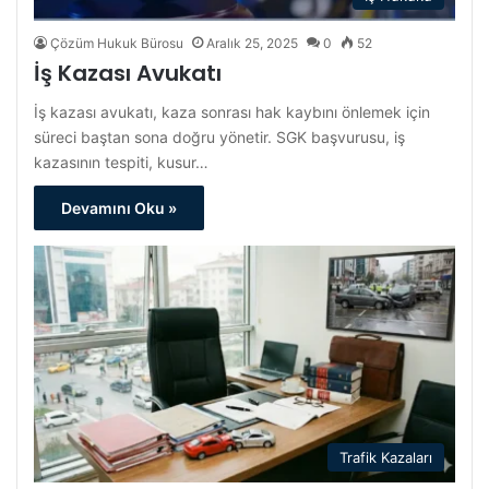
Çözüm Hukuk Bürosu
Aralık 25, 2025
0
52
İş Kazası Avukatı
İş kazası avukatı, kaza sonrası hak kaybını önlemek için
süreci baştan sona doğru yönetir. SGK başvurusu, iş
kazasının tespiti, kusur…
Devamını Oku »
Trafik Kazaları