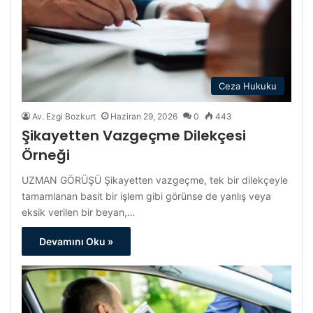
Ceza Hukuku
Av. Ezgi Bozkurt
Haziran 29, 2026
0
443
Şikayetten Vazgeçme Dilekçesi
Örneği
UZMAN GÖRÜŞÜ Şikayetten vazgeçme, tek bir dilekçeyle
tamamlanan basit bir işlem gibi görünse de yanlış veya
eksik verilen bir beyan,…
Devamını Oku »