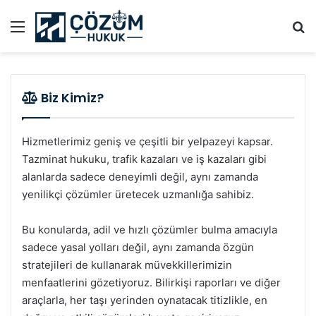
Menü
A
5 saat önce
22 saat önce
5 gün önce
1 hafta önce
2 hafta önce
Adli Kontrol Nedir? Yurt Dışı Yasağı ve İmza
Uzaklaştırma Kararı Nasıl Alınır? İtiraz, İhlal
Anlaşmalı Boşanma Ortak Velayet
Araç Mahrumiyet Bedeline İtiraz ve Dilekçe
Şartı
ve Dilekçe
Protokolü Örneği
Örneği
Nişanda Verilen Hediyelerin İadesi Davası
Tazminat Hukuku
Medeni Hukuk
Medeni Hukuk
Tazminat Hukuku
Medeni Hukuk
Biz Kimiz?
Hizmetlerimiz geniş ve çeşitli bir yelpazeyi kapsar.
Tazminat hukuku, trafik kazaları ve iş kazaları gibi
alanlarda sadece deneyimli değil, aynı zamanda
yenilikçi çözümler üretecek uzmanlığa sahibiz.
Bu konularda, adil ve hızlı çözümler bulma amacıyla
sadece yasal yolları değil, aynı zamanda özgün
stratejileri de kullanarak müvekkillerimizin
menfaatlerini gözetiyoruz. Bilirkişi raporları ve diğer
araçlarla, her taşı yerinden oynatacak titizlikle, en