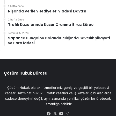
1 hafta önce
Nişanda Verilen Hediyelerin İadesi Davası
2 hafta önce
Trafik Kazalarında Kusur Oranına İtiraz Süreci
Temmuz 5, 2026
Sapanca Bungalov Dolandırıcılığında Savcılık Şikayeti
ve Para İadesi
Çözüm Hukuk Bürosu
Çözüm Hukuk olarak hizmetlerimiz geniş ve çeşitli bir yelpazeyi
kapsar. Tazminat hukuku, trafik kazaları ve iş kazaları gibi alanlarda
sadece deneyimli değil, aynı zamanda yenilikçi çözümler üretecek
uzmanlığa sahibiz.
Facebook
X
YouTube
Instagram