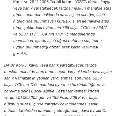
Karar ve 29.11.2006 Tarihli kararı;
“ÖZET: Korku, kaygı
veya panik yaratabilecek tarzda meskun mahalde ateş
etme suçundan hakkında dava açılan sanığın, silah
niteliğinde bulunmayan kurusıkı silah ile havaya ateş
etme şeklindeki eyleminin 765 sayılı TCK’nın 264/7
ve 5237 sayılı TCK’nın 170/1-c maddelerinde
tanımlanan, içinde silah öğesi bulunan suç tipine
uygun bulunmadığı gözetilerek karar verilmesi
gerekir.
DAVA: Korku, kaygı veya panik yaratabilecek tarzda
meskun mahalde ateş etme suçundan hakkında dava açılan
sanık Ramazan’ın yapılan yargılanması sonunda; 5237
sayılı TCK’nın 170. maddesi uyarınca hükümlülüğüne ve
zoralıma dair ( Bucak Asliye Ceza Mahkemesi )’nden
verilen 01.06.2005 gün ve 189 Esas, 209 Karar sayılı
hükmün süresi içinde Yargıtay’ca incelenmesi sanık
müdafii tarafından istenilmiş olduğundan, dava evrakı C.