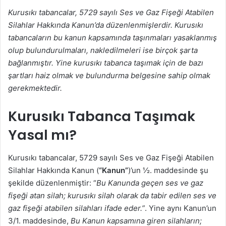
s
Kurusıkı tabancalar, 5729 sayılı Ses ve Gaz Fişeği Atabilen
t
Silahlar Hakkında Kanun’da düzenlenmişlerdir. Kurusıkı
a
tabancaların bu kanun kapsamında taşınmaları yasaklanmış
g
olup bulundurulmaları, nakledilmeleri ise birçok şarta
ö
bağlanmıştır. Yine kurusıkı tabanca taşımak için de bazı
n
şartları haiz olmak ve bulundurma belgesine sahip olmak
d
gerekmektedir.
e
r
Kurusıkı Tabanca Taşımak
m
e
Yasal mı?
k
Kurusıkı tabancalar, 5729 sayılı Ses ve Gaz Fişeği Atabilen
Silahlar Hakkında Kanun (
“Kanun”
)’un ½. maddesinde şu
şekilde düzenlenmiştir: “
Bu Kanunda geçen ses ve gaz
fişeği atan silah; kurusıkı silah olarak da tabir edilen ses ve
gaz fişeği atabilen silahları ifade eder.”
. Yine aynı Kanun’un
3/1. maddesinde,
Bu Kanun kapsamına giren silahların;