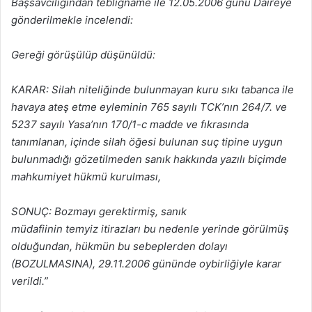
Başsavcılığından tebliğname ile 12.05.2006 günü Daireye
gönderilmekle incelendi:
Gereği görüşülüp düşünüldü:
KARAR: Silah niteliğinde bulunmayan kuru sıkı tabanca ile
havaya ateş etme eyleminin 765 sayılı TCK’nın 264/7. ve
5237 sayılı Yasa’nın 170/1-c madde ve fıkrasında
tanımlanan, içinde silah öğesi bulunan suç tipine uygun
bulunmadığı gözetilmeden sanık hakkında yazılı biçimde
mahkumiyet hükmü kurulması,
SONUÇ: Bozmayı gerektirmiş, sanık
müdafiinin temyiz itirazları bu nedenle yerinde görülmüş
olduğundan, hükmün bu sebeplerden dolayı
(BOZULMASINA), 29.11.2006 gününde oybirliğiyle karar
verildi.”