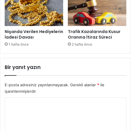
Nişanda Verilen Hediyelerin
Trafik Kazalarında Kusur
İadesi Davası
Oranına İtiraz Süreci
1 hafta önce
2 hafta önce
Bir yanıt yazın
E-posta adresiniz yayınlanmayacak.
Gerekli alanlar
*
ile
işaretlenmişlerdir
Y
o
r
u