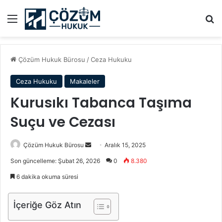
Menü
A
Çözüm Hukuk Bürosu
/
Ceza Hukuku
Ceza Hukuku
Makaleler
Kurusıkı Tabanca Taşıma
Suçu ve Cezası
Çözüm Hukuk Bürosu
B
Aralık 15, 2025
i
Son güncelleme: Şubat 26, 2026
0
8.380
r
6 dakika okuma süresi
e
-
İçeriğe Göz Atın
p
o