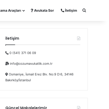
Arama yap ..
ama Araçları
Avukata Sor
İletişim
İletişim
0 (541) 371 06 09
info@cozumavukatlik.com.tr
Osmaniye, İsmail Erez Blv. No:9 D:6, 34146
Bakırköy/İstanbul
Güncel Makalelerimiz