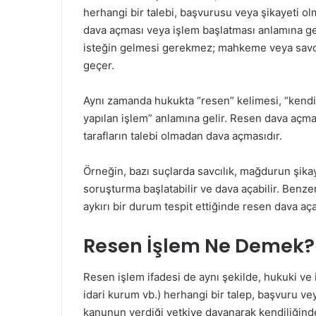
herhangi bir talebi, başvurusu veya şikayeti olm
dava açması veya işlem başlatması anlamına geli
isteğin gelmesi gerekmez; mahkeme veya savcı
geçer.
Aynı zamanda hukukta “resen” kelimesi, “kendi
yapılan işlem” anlamına gelir. Resen dava açma
tarafların talebi olmadan dava açmasıdır.
Örneğin, bazı suçlarda savcılık, mağdurun şik
soruşturma başlatabilir ve dava açabilir. Benz
aykırı bir durum tespit ettiğinde resen dava aça
Resen İşlem Ne Demek?
Resen işlem ifadesi de aynı şekilde, hukuki ve 
idari kurum vb.) herhangi bir talep, başvuru veya
kanunun verdiği yetkiye dayanarak kendiliğinden