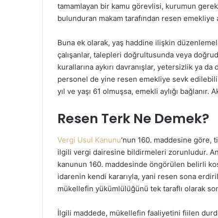
tamamlayan bir kamu görevlisi, kurumun gerekl
bulunduran makam tarafından resen emekliye ay
Buna ek olarak, yaş haddine ilişkin düzenleme
çalışanlar, talepleri doğrultusunda veya doğruda
kurallarına aykırı davranışlar, yetersizlik ya da
personel de yine resen emekliye sevk edilebilir
yıl ve yaşı 61 olmuşsa, emekli aylığı bağlanır. 
Resen Terk Ne Demek?
Vergi Usul Kanunu
’nun 160. maddesine göre, ti
ilgili vergi dairesine bildirmeleri zorunludur. 
kanunun 160. maddesinde öngörülen belirli koş
idarenin kendi kararıyla, yani resen sona erdiri
mükellefin yükümlülüğünü tek taraflı olarak so
İlgili maddede, mükellefin faaliyetini fiilen dur