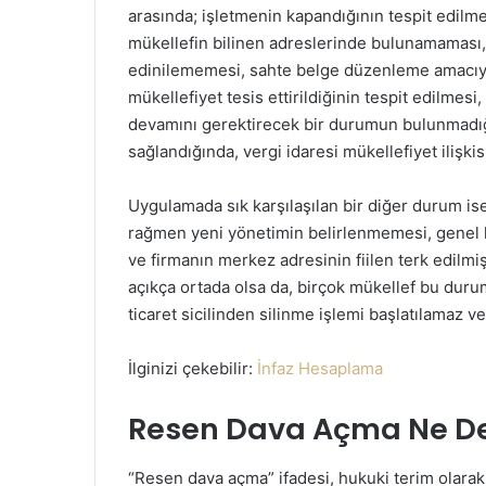
arasında; işletmenin kapandığının tespit edilm
mükellefin bilinen adreslerinde bulunamaması, f
edinilememesi, sahte belge düzenleme amacıyl
mükellefiyet tesis ettirildiğinin tespit edilme
devamını gerektirecek bir durumun bulunmadığın
sağlandığında, vergi idaresi mükellefiyet ilişkis
Uygulamada sık karşılaşılan bir diğer durum ise
rağmen yeni yönetimin belirlenmemesi, genel k
ve firmanın merkez adresinin fiilen terk edilmiş 
açıkça ortada olsa da, birçok mükellef bu duru
ticaret sicilinden silinme işlemi başlatılamaz ve 
İlginizi çekebilir:
İnfaz Hesaplama
Resen Dava Açma Ne 
“Resen dava açma” ifadesi, hukuki terim olarak