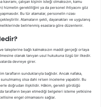
kavramı, çalışan kişinin isteği olmaksızın, kamu
n) hizmetin gerekliliğini ya da personel ihtiyacını göz
apmasıdır. Bu tür atamalar, personelin rızası
leştirilir. Atamaların şekli, dayanakları ve uygulanış
tmeliklerinde belirlenmiş esaslara göre düzenlenir.
Nedir?
a ve taleplerine bağlı kalmaksızın maddi gerçeği ortaya
ilmesine olanak tanıyan usul hukukuna özgü bir ilkedir.
valarda devreye girer.
 tarafların sunduklarıyla bağlıdır. Ancak nafaka,
 sunulmamış olsa dahi re’sen inceleme yapabilir. Bu
erle doğrudan ilişkilidir. Hâkim, gerekli gördüğü
 ya da tarafların beyan etmediği belgeleri isteme yetkisine
tecellisine engel olmamasını sağlar.