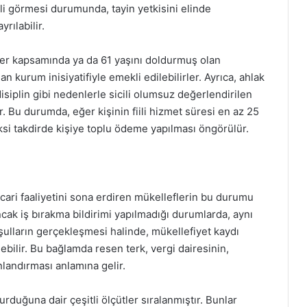
i görmesi durumunda, tayin yetkisini elinde
rılabilir.
ler kapsamında ya da 61 yaşını doldurmuş olan
n kurum inisiyatifiyle emekli edilebilirler. Ayrıca, ahlak
 disiplin gibi nedenlerle sicili olumsuz değerlendirilen
. Bu durumda, eğer kişinin fiili hizmet süresi en az 25
Aksi takdirde kişiye toplu ödeme yapılması öngörülür.
cari faaliyetini sona erdiren mükelleflerin bu durumu
Ancak iş bırakma bildirimi yapılmadığı durumlarda, aynı
ulların gerçekleşmesi halinde, mükellefiyet kaydı
lebilir. Bu bağlamda resen terk, vergi dairesinin,
nlandırması anlamına gelir.
durduğuna dair çeşitli ölçütler sıralanmıştır. Bunlar