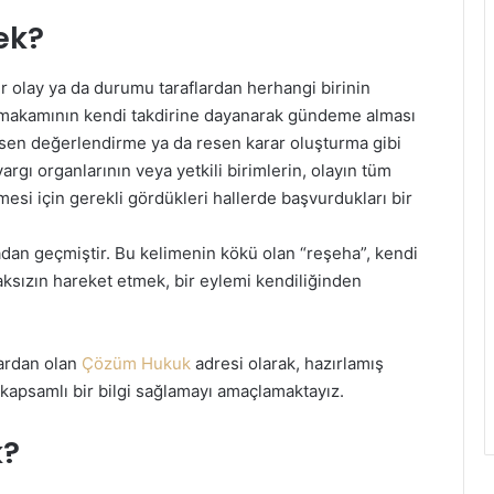
ek?
ir olay ya da durumu taraflardan herhangi birinin
gı makamının kendi takdirine dayanarak gündeme alması
esen değerlendirme ya da resen karar oluşturma gibi
yargı organlarının veya yetkili birimlerin, olayın tüm
lmesi için gerekli gördükleri hallerde başvurdukları bir
an geçmiştir. Bu kelimenin kökü olan “reşeha”, kendi
aksızın hareket etmek, bir eylemi kendiliğinden
lardan olan
Çözüm Hukuk
adresi olarak, hazırlamış
kapsamlı bir bilgi sağlamayı amaçlamaktayız.
k?