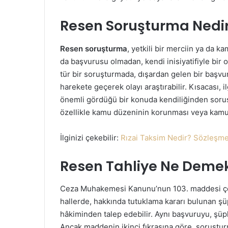
Resen Soruşturma Nedi
Resen soruşturma
, yetkili bir merciin ya da k
da başvurusu olmadan, kendi inisiyatifiyle bir
tür bir soruşturmada, dışardan gelen bir başv
harekete geçerek olayı araştırabilir. Kısacası, 
önemli gördüğü bir konuda kendiliğinden soruş
özellikle kamu düzeninin korunması veya kamu 
İlginizi çekebilir:
Rızai Taksim Nedir? Sözleşmes
Resen Tahliye Ne Deme
Ceza Muhakemesi Kanunu’nun 103. maddesi çe
hallerde, hakkında tutuklama kararı bulunan şüp
hâkiminden talep edebilir. Aynı başvuruyu, şüph
Ancak maddenin ikinci fıkrasına göre, soruştu