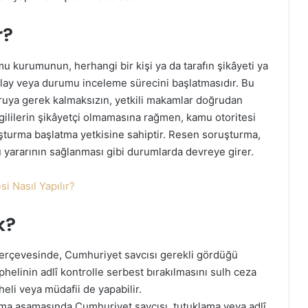
r?
amu kurumunun, herhangi bir kişi ya da tarafın şikâyeti ya
 olay veya durumu inceleme sürecini başlatmasıdır. Bu
uruya gerek kalmaksızın, yetkili makamlar doğrudan
ilgililerin şikâyetçi olmamasına rağmen, kamu otoritesi
turma başlatma yetkisine sahiptir. Resen soruşturma,
yararının sağlanması gibi durumlarda devreye girer.
i Nasıl Yapılır?
k?
rçevesinde, Cumhuriyet savcısı gerekli gördüğü
helinin adlî kontrolle serbest bırakılmasını sulh ceza
eli veya müdafii de yapabilir.
rma aşamasında Cumhuriyet savcısı, tutuklama veya adlî