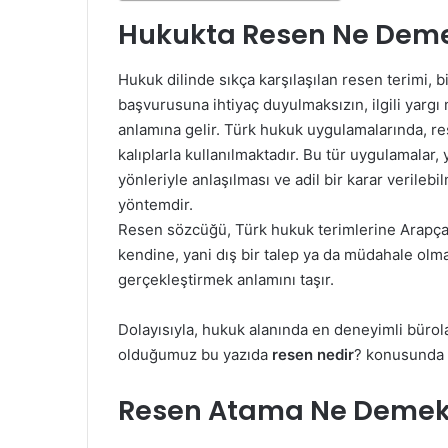
-
Hukukta Resen Ne Dem
p
o
Hukuk dilinde sıkça karşılaşılan resen terimi, b
s
başvurusuna ihtiyaç duyulmaksızın, ilgili yar
t
anlamına gelir. Türk hukuk uygulamalarında, r
a
g
kalıplarla kullanılmaktadır. Bu tür uygulamalar, 
ö
yönleriyle anlaşılması ve adil bir karar verilebi
n
yöntemdir.
d
Resen sözcüğü, Türk hukuk terimlerine Arapçad
e
kendine, yani dış bir talep ya da müdahale olm
r
gerçekleştirmek anlamını taşır.
m
e
Dolayısıyla, hukuk alanında en deneyimli büro
k
olduğumuz bu yazıda
resen nedir
? konusunda 
Resen Atama Ne Deme