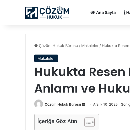
Ana Sayfa
H
Çözüm Hukuk Bürosu
/
Makaleler
/
Hukukta Resen 
Makaleler
Hukukta Resen
Anlamı ve Hukuk
Çözüm Hukuk Bürosu
B
Aralık 10, 2025
Son g
i
r
İçeriğe Göz Atın
e