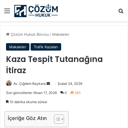
Menü
A
Çözüm Hukuk Bürosu
/
Makaleler
Makaleler
Trafik Kazaları
Kaza Tespit Tutanağına
İtiraz
Av. Çiğdem Baykara
B
Şubat 24, 2026
i
Son güncelleme: Nisan 17, 2026
0
585
r
10 dakika okuma süresi
e
-
İçeriğe Göz Atın
p
o