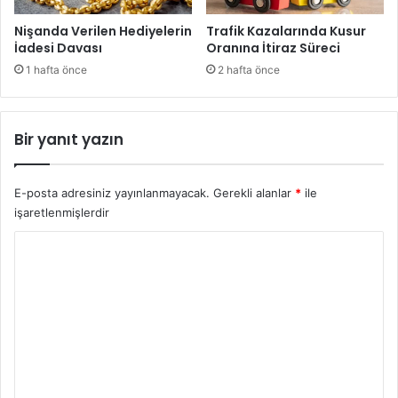
Nişanda Verilen Hediyelerin
Trafik Kazalarında Kusur
İadesi Davası
Oranına İtiraz Süreci
1 hafta önce
2 hafta önce
Bir yanıt yazın
E-posta adresiniz yayınlanmayacak.
Gerekli alanlar
*
ile
işaretlenmişlerdir
Y
o
r
u
m
*