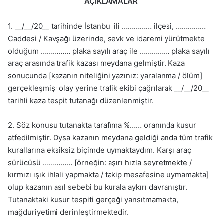
AÇIKLAMALAR
1. __/__/20__ tarihinde İstanbul ili …………… ilçesi, ……………
Caddesi / Kavşağı üzerinde, sevk ve idaremi yürütmekte
olduğum …………… plaka sayılı araç ile …………… plaka sayılı
araç arasında trafik kazası meydana gelmiştir. Kaza
sonucunda [kazanın niteliğini yazınız: yaralanma / ölüm]
gerçekleşmiş; olay yerine trafik ekibi çağrılarak __/__/20__
tarihli kaza tespit tutanağı düzenlenmiştir.
2. Söz konusu tutanakta tarafıma %…… oranında kusur
atfedilmiştir. Oysa kazanın meydana geldiği anda tüm trafik
kurallarına eksiksiz biçimde uymaktaydım. Karşı araç
sürücüsü …………… [örneğin: aşırı hızla seyretmekte /
kırmızı ışık ihlali yapmakta / takip mesafesine uymamakta]
olup kazanın asıl sebebi bu kurala aykırı davranıştır.
Tutanaktaki kusur tespiti gerçeği yansıtmamakta,
mağduriyetimi derinleştirmektedir.