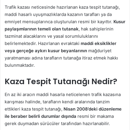
s
Trafik kazası neticesinde hazırlanan kaza tespit tutanağı,
t
maddi hasarlı uyuşmazlıklarda kazanın tarafları ya da
a
emniyet mensuplarınca oluşturulan resmi bir kayıttır.
Kusur
g
paylaşımlarının temeli olan tutanak
, hak sahiplerinin
ö
tazminat alacaklarını ve yasal sorumluluklarını
n
belirlemektedir. Hazırlanan evraktaki
maddi eksiklikler
d
veya gerçeğe aykırı kusur beyanlarının
mağduriyet
e
yaratmaması adına tarafların tutanağa itiraz etmek hakkı
r
bulunmaktadır.
m
e
Kaza Tespit Tutanağı Nedir?
k
En az iki aracın maddi hasarla neticelenen trafik kazasına
karışması halinde, tarafların kendi aralarında tanzim
ettikleri kaza tespit tutanağı,
Nisan 2008’deki düzenleme
ile beraber belirli durumlar dışında
resmi bir makama
gerek duymadan sürücüler tarafından hazırlanabilir.