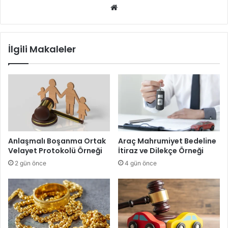
We
b
sit
esi
İlgili Makaleler
Anlaşmalı Boşanma Ortak
Araç Mahrumiyet Bedeline
Velayet Protokolü Örneği
İtiraz ve Dilekçe Örneği
2 gün önce
4 gün önce