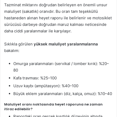
Tazminat miktarını doğrudan belirleyen en önemli unsur
maluliyet (sakatlık) oranıdır. Bu oran tam teşekküllü
hastaneden alınan heyet raporu ile belirlenir ve motosiklet
sürücüsü darbeye doğrudan maruz kalması neticesinde
daha ciddi yaralanmalar ile karşılaşır.
Sıklıkla görülen
yüksek maluliyet yaralanmalarına
bakalım:
Omurga yaralanmaları (servikal / lomber kırık): %20–
80
Kafa travması: %25–100
Uzuv kaybı (ampütasyon): %40–100
Büyük eklem yaralanmaları (diz, kalça, omuz): %10–40
Maluliyet oranı noktasında heyet raporuna ne zaman
itiraz edilebilir?
Rapordaki oran gerçek kısıtlılık düzeyinin altında