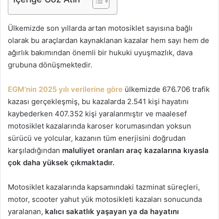
o
s
Ülkemizde son yıllarda artan motosiklet sayısına bağlı
t
olarak bu araçlardan kaynaklanan kazalar hem sayı hem de
a
ağırlık bakımından önemli bir hukuki uyuşmazlık, dava
g
grubuna dönüşmektedir.
ö
n
EGM’nin 2025 yılı verilerine göre
ülkemizde 676.706 trafik
d
kazası gerçekleşmiş, bu kazalarda 2.541 kişi hayatını
e
kaybederken 407.352 kişi yaralanmıştır ve maalesef
r
motosiklet kazalarında karoser korumasından yoksun
m
sürücü ve yolcular, kazanın tüm enerjisini doğrudan
e
karşıladığından
maluliyet oranları araç kazalarına kıyasla
k
çok daha yüksek çıkmaktadır.
Motosiklet kazalarında kapsamındaki tazminat süreçleri,
motor, scooter yahut yük motosikleti kazaları sonucunda
yaralanan,
kalıcı sakatlık yaşayan ya da hayatını