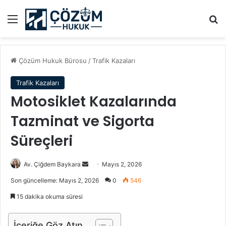
Menü
A
Çözüm Hukuk Bürosu
/
Trafik Kazaları
Trafik Kazaları
Motosiklet Kazalarında
Tazminat ve Sigorta
Süreçleri
Av. Çiğdem Baykara
B
Mayıs 2, 2026
i
Son güncelleme: Mayıs 2, 2026
0
546
r
15 dakika okuma süresi
e
-
İçeriğe Göz Atın
p