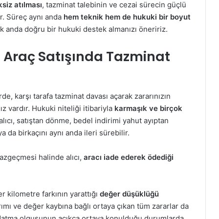
siz atılması
, tazminat talebinin ve cezai sürecin güçlü
ir. Süreç aynı anda
hem teknik hem de hukuki bir boyut
ilk anda doğru bir hukuki destek almanızı öneririz.
 Araç Satışında Tazminat
de, karşı tarafa tazminat davası açarak zararınızın
z vardır. Hukuki niteliği itibariyla
karmaşık ve birçok
alıcı, satıştan dönme, bedel indirimi yahut ayıptan
da birkaçını aynı anda ileri sürebilir.
azgeçmesi halinde alıcı,
aracı iade ederek ödediği
r kilometre farkının yarattığı
değer düşüklüğü
ımı ve değer kaybına bağlı ortaya çıkan tüm zararlar da
 aldatma olgusunun açıkça ortaya konulduğu durumlarda