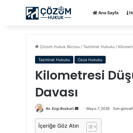
Ana Sayfa
H
Çözüm Hukuk Bürosu
/
Tazminat Hukuku
/
Kilomet
Tazminat Hukuku
Ceza Hukuku
Kilometresi Dü
Davası
Av. Ezgi Bozkurt
B
Mayıs 7, 2026
Son güncell
i
r
İçeriğe Göz Atın
e