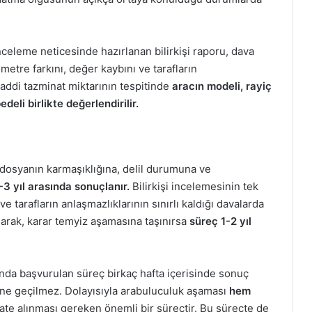
.
celeme neticesinde hazırlanan bilirkişi raporu, dava
ometre farkını, değer kaybını ve tarafların
addi tazminat miktarının tespitinde
aracın modeli, rayiç
deli birlikte değerlendirilir.
 dosyanın karmaşıklığına, delil durumuna ve
-3 yıl arasında sonuçlanır.
Bilirkişi incelemesinin tek
 tarafların anlaşmazlıklarının sınırlı kaldığı davalarda
larak, karar temyiz aşamasına taşınırsa
süreç 1-2 yıl
da başvurulan süreç birkaç hafta içerisinde sonuç
ine geçilmez. Dolayısıyla arabuluculuk aşaması
hem
te alınması gereken önemli bir süreçtir. Bu süreçte de