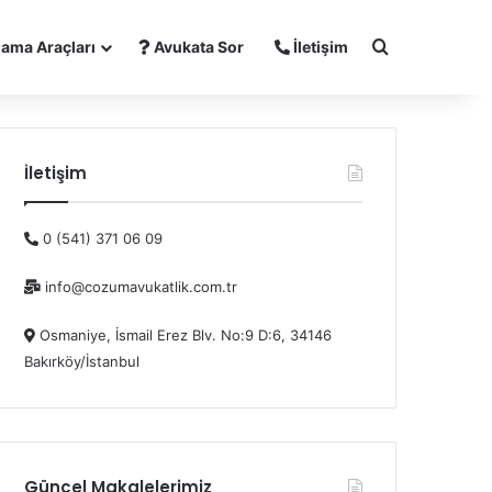
Arama yap ..
ama Araçları
Avukata Sor
İletişim
İletişim
0 (541) 371 06 09
info@cozumavukatlik.com.tr
Osmaniye, İsmail Erez Blv. No:9 D:6, 34146
Bakırköy/İstanbul
Güncel Makalelerimiz